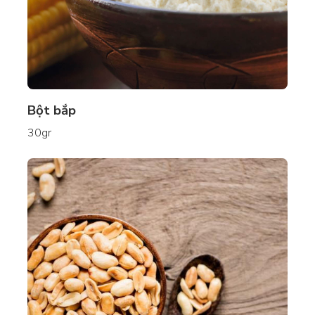
Bột bắp
30gr