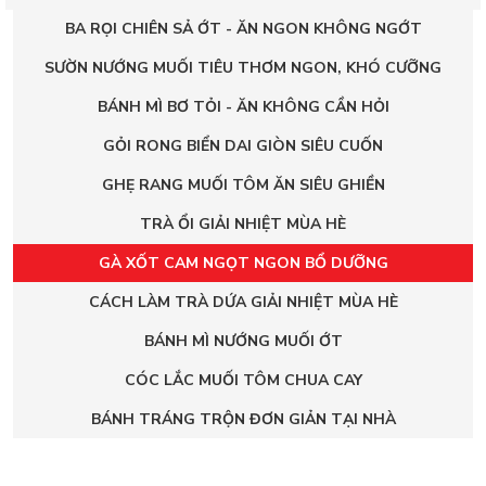
BA RỌI CHIÊN SẢ ỚT - ĂN NGON KHÔNG NGỚT
SƯỜN NƯỚNG MUỐI TIÊU THƠM NGON, KHÓ CƯỠNG
BÁNH MÌ BƠ TỎI - ĂN KHÔNG CẦN HỎI
GỎI RONG BIỂN DAI GIÒN SIÊU CUỐN
GHẸ RANG MUỐI TÔM ĂN SIÊU GHIỀN
TRÀ ỔI GIẢI NHIỆT MÙA HÈ
GÀ XỐT CAM NGỌT NGON BỔ DƯỠNG
CÁCH LÀM TRÀ DỨA GIẢI NHIỆT MÙA HÈ
BÁNH MÌ NƯỚNG MUỐI ỚT
CÓC LẮC MUỐI TÔM CHUA CAY
BÁNH TRÁNG TRỘN ĐƠN GIẢN TẠI NHÀ