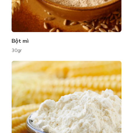
Bột mì
30gr