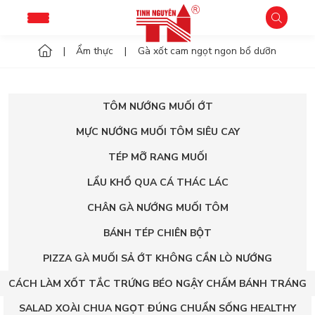
Ẩm thực
Gà xốt cam ngọt ngon bổ dưỡng
C
TÔM NƯỚNG MUỐI ỚT
MỰC NƯỚNG MUỐI TÔM SIÊU CAY
TÉP MỠ RANG MUỐI
LẨU KHỔ QUA CÁ THÁC LÁC
CHÂN GÀ NƯỚNG MUỐI TÔM
BÁNH TÉP CHIÊN BỘT
PIZZA GÀ MUỐI SẢ ỚT KHÔNG CẦN LÒ NƯỚNG
CÁCH LÀM XỐT TẮC TRỨNG BÉO NGẬY CHẤM BÁNH TRÁNG
SALAD XOÀI CHUA NGỌT ĐÚNG CHUẨN SỐNG HEALTHY