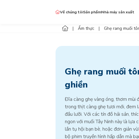
Về chúng tôi
Sản phẩm
Nhà máy sản xuất
Đặc sản Tây Ninh
Ẩm thực
Ghẹ rang muối tô
Gia vị ngon & lành Dellyco
Gia vị khác
Ghẹ rang muối tô
ghiền
Đĩa càng ghẹ vàng óng, thơm mùi ớ
trong thịt càng ghẹ tươi mới, đem l
đầu lưỡi. Với các tín đồ hải sản, th
ngon với muối Tây Ninh này là lựa 
lần tụ hội bạn bè, hoặc đơn giản v
bộ phim truyền hình hấp dẫn mà bạn