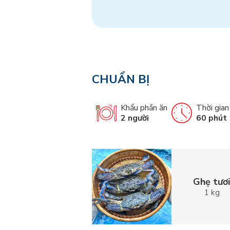
CHUẨN BỊ
Khẩu phần ăn
Thời gian
2 người
60 phút
Ghẹ tươ
1 kg