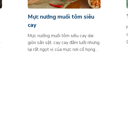
Mực nướng muối tôm siêu
cay
Mực nướng muối tôm siêu cay dai
h
giòn sần sật, cay cay đằm lưỡi nhưng
lại rất ngọt vị của mực nơi cổ họng
chắc chắn sẽ là một món ăn ngon
khiến bạn mê mẩn. Hôm nay, Tinh
Nguyên sẽ hướng dẫn bạn học nấu ăn
ngon cách làm mực nướng muối tôm
siêu cay tại nhà nhé!
i