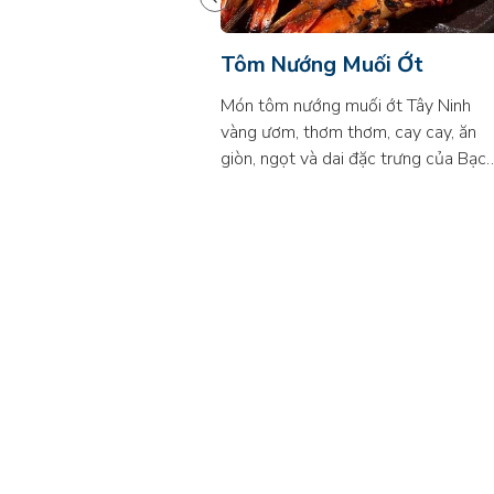
Tôm Nướng Muối Ớt
Món tôm nướng muối ớt Tây Ninh
vàng ươm, thơm thơm, cay cay, ăn
giòn, ngọt và dai đặc trưng của Bạc
Tuộc đã chinh phục được người sành
ăn Sài Gòn. Bạch tuộc còn được gọi
là mực trùm, là món ăn khá quen
thuộc của người dân xứ biển, có thể
chế biến thành nhiều món ăn ngon,
nhiều người ưa chuộng như: bạch
tuộc nướng, bạch tuộc xào, bạch
tuộc hấp, lẩu bạch tuộc... Đặc biệt tạ
Sài gòn thì trong vòng một, hai năm
gần đây thì Bạch Tuộc Nướng đã
vươn vòi khắp hang cùng ngõ hẻm
của Sài Gòn.