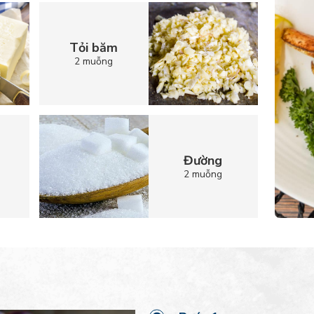
Tỏi băm
2 muỗng
Đường
2 muỗng