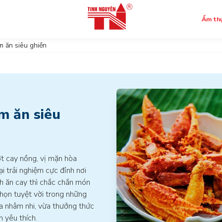
Ẩm th
m ăn siêu ghiền
ok
m ăn siêu
t cay nồng, vị mặn hòa
ại trải nghiệm cực đỉnh nơi
ích ăn cay thì chắc chắn món
chọn tuyệt vời trong những
ừa nhâm nhi, vừa thưởng thức
 yêu thích.