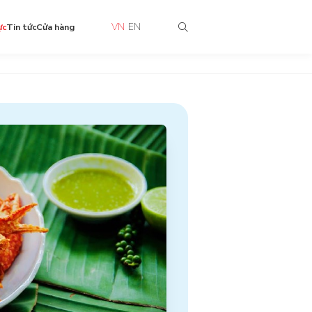
VN
EN
ực
Tin tức
Cửa hàng