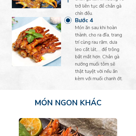
Sả
trở liên tục để chân gà
2 cây
chín đều.
Bước 4
Món ăn sau khi hoàn
thành, cho ra đĩa, trang
trí cùng rau răm, dưa
leo cắt lát,… để trông
bắt mắt hơn. Chân gà
Sữa đặc
nướng muối tôm sẽ
2 muỗng
thật tuyệt vời nếu ăn
kèm với muối chanh ớt.
MÓN NGON KHÁC
Ớt bột
1 muỗng