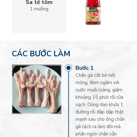
Sa tế tôm
1 muỗng
CÁC BƯỚC LÀM
Rau răm
50gr
Bước 1
Chân gà cắt bỏ hết
móng, đem ngâm với
nước muối loãng, giấm
khoảng 15 phút rồi rửa
sạch. Dùng dao khứa 1
đường rồi đập dập thật
Dưa leo
mạnh sao cho ống chân
2 trái
gà tách ra làm đôi mà
phần ngón chân vẫn