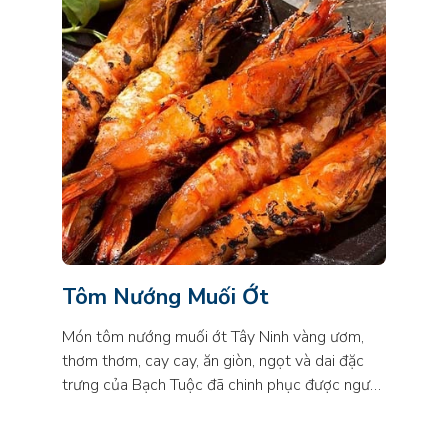
Tôm Nướng Muối Ớt
Mực 
Món tôm nướng muối ớt Tây Ninh vàng ươm,
Mực nư
thơm thơm, cay cay, ăn giòn, ngọt và dai đặc
cay ca
trưng của Bạch Tuộc đã chinh phục được người
nơi cổ
sành ăn Sài Gòn. Bạch tuộc còn được gọi là
khiến 
mực trùm, là món ăn khá quen thuộc của người
hướng 