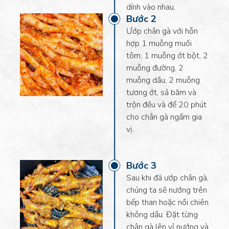
dính vào nhau.
Bước 2
Ướp chân gà với hỗn
hợp 1 muỗng muối
Tương ớt Tây Ninh
tôm, 1 muỗng ớt bột, 2
2 muỗng
muỗng đường, 2
muỗng dầu, 2 muỗng
tương ớt, sả băm và
trộn đều và để 20 phút
cho chân gà ngấm gia
vị.
Đường
2 muỗng
Bước 3
Sau khi đã ướp chân gà,
chúng ta sẽ nướng trên
bếp than hoặc nồi chiên
không dầu. Đặt từng
chân gà lên vỉ nướng và