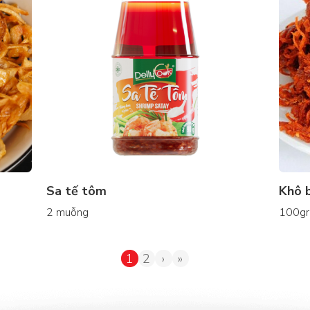
Sa tế tôm
Khô 
2 muỗng
100gr
1
2
›
»