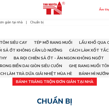
Ẩm th
ơn giản tại nhà
Chuẩn bị
ok
TÔM SIÊU CAY
TÉP MỠ RANG MUỐI
LẨU KHỔ QUA 
ỐI SẢ ỚT KHÔNG CẦN LÒ NƯỚNG
CÁCH LÀM XỐT TẮC
THY
BA RỌI CHIÊN SẢ ỚT - ĂN NGON KHÔNG NGỚT
 RONG BIỂN DAI GIÒN SIÊU CUỐN
GHẸ RANG MUỐI TÔM
CH LÀM TRÀ DỨA GIẢI NHIỆT MÙA HÈ
BÁNH MÌ NƯỚN
BÁNH TRÁNG TRỘN ĐƠN GIẢN TẠI NHÀ
CHUẨN BỊ