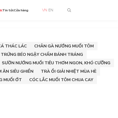
VN
EN
ực
Tin tức
Cửa hàng
CÁ THÁC LÁC
CHÂN GÀ NƯỚNG MUỐI TÔM
 TRỨNG BÉO NGẬY CHẤM BÁNH TRÁNG
SƯỜN NƯỚNG MUỐI TIÊU THƠM NGON, KHÓ CƯỠNG
 ĂN SIÊU GHIỀN
TRÀ ỔI GIẢI NHIỆT MÙA HÈ
G MUỐI ỚT
CÓC LẮC MUỐI TÔM CHUA CAY