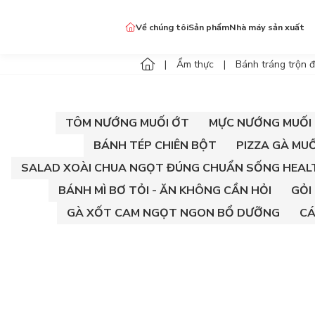
Về chúng tôi
Sản phẩm
Nhà máy sản xuất
Đặc sản Tây Ninh
Ẩm thực
Bánh tráng trộn đ
Gia vị ngon & lành Dellyco
Gia vị khác
TÔM NƯỚNG MUỐI ỚT
MỰC NƯỚNG MUỐI 
BÁNH TÉP CHIÊN BỘT
PIZZA GÀ MU
SALAD XOÀI CHUA NGỌT ĐÚNG CHUẨN SỐNG HEAL
BÁNH MÌ BƠ TỎI - ĂN KHÔNG CẦN HỎI
GỎI
GÀ XỐT CAM NGỌT NGON BỔ DƯỠNG
CÁ