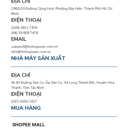
ĐỊA CHỈ
196/1/10 Đường Cộng Hoà, Phường Bảy Hiền, Thành Phố Hồ Chí
Minh
ĐIỆN THOẠI
(028) 3812 7478
(84) 39 809 7478
EMAIL
support@tinhnguyen.com.vn
info@tinhnguyen.com.vn
NHÀ MÁY SẢN XUẤT
ĐỊA CHỈ
Số 63 Đường Sân Cu, Ấp Sân Cu, Xã Long Thành Bắc, Huyện Hòa
Thành, Tỉnh Tây Ninh
ĐIỆN THOẠI
(027) 6362 1617
MUA HÀNG
SHOPEE MALL