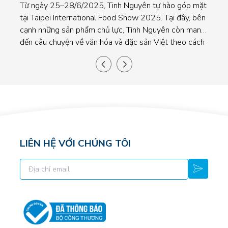
quố
Từ ngày 25–28/6/2025, Tinh Nguyên tự hào góp mặt
uốn
tại Taipei International Food Show 2025. Tại đây, bên
3.0
cạnh những sản phẩm chủ lực, Tinh Nguyên còn mang
lãn
đến câu chuyện về văn hóa và đặc sản Việt theo cách
làm
gần gũi, thân thiện giới thiệu với bạn bè quốc tế.
LIÊN HỆ VỚI CHÚNG TÔI