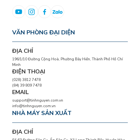
VĂN PHÒNG ĐẠI DIỆN
ĐỊA CHỈ
196/1/10 Đường Cộng Hoà, Phường Bảy Hiền, Thành Phố Hồ Chí
Minh
ĐIỆN THOẠI
(028) 3812 7478
(84) 39 809 7478
EMAIL
support@tinhnguyen.com.vn
info@tinhnguyen.com.vn
NHÀ MÁY SẢN XUẤT
ĐỊA CHỈ
Số 63 Đường Sân Cu, Ấp Sân Cu, Xã Long Thành Bắc, Huyện Hòa