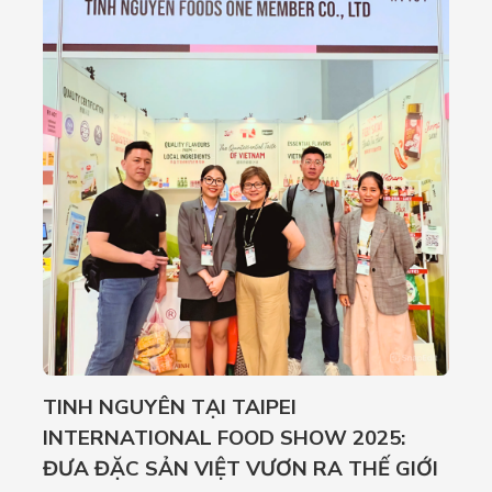
TINH NGUYÊN TẠI TAIPEI
TI
INTERNATIONAL FOOD SHOW 2025:
SẢ
ĐƯA ĐẶC SẢN VIỆT VƯƠN RA THẾ GIỚI
Ngà