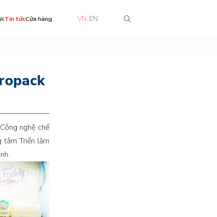
VN
EN
ực
Tin tức
Cửa hàng
ropack
 Công nghệ chế
g tâm Triển lãm
nh.