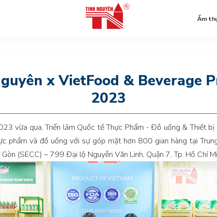
Ẩm th
ok
Nguyên x VietFood & Beverage P
2023
23 vừa qua, Triển lãm Quốc tế Thực Phẩm - Đồ uống & Thiết bị
hực phẩm và đồ uống với sự góp mặt hơn 800 gian hàng tại Trun
i Gòn (SECC) – 799 Đại lộ Nguyễn Văn Linh, Quận 7, Tp. Hồ Chí Mi