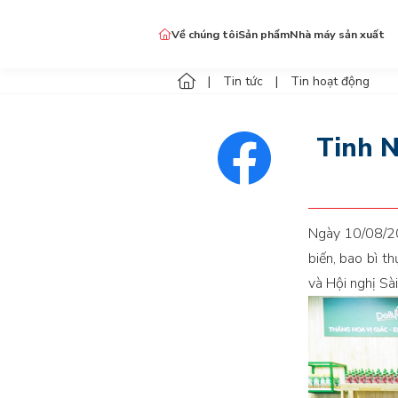
Về chúng tôi
Sản phẩm
Nhà máy sản xuất
Đặc sản Tây Ninh
Tin tức
Tin hoạt động
Gia vị ngon & lành Dellyco
Gia vị khác
Tinh 
Ngày 10/08/20
biến, bao bì t
và Hội nghị Sà