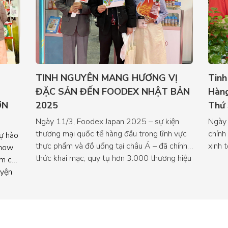
TINH NGUYÊN MANG HƯƠNG VỊ
Tinh
ĐẶC SẢN ĐẾN FOODEX NHẬT BẢN
Hàng
ƠN
2025
Thứ 
Ngày 11/3, Foodex Japan 2025 – sự kiện
Ngày 
thương mại quốc tế hàng đầu trong lĩnh vực
chính
ự hào
thực phẩm và đồ uống tại châu Á – đã chính
xinh 
Show
thức khai mạc, quy tụ hơn 3.000 thương hiệu
Tây N
ẩm chủ
uy tín đến từ 68 quốc gia và vùng lãnh thổ,
uyện
thu hút hơn 76.000 lượt khách tham quan và
ần
làm việc.
 tế.