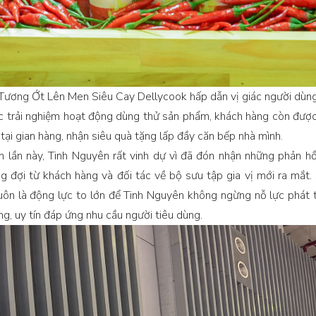
Tương Ớt Lên Men Siêu Cay Dellycook hấp dẫn vị giác người dùn
c trải nghiệm hoạt động dùng thử sản phẩm, khách hàng còn được
tại gian hàng, nhận siêu quà tặng lấp đầy căn bếp nhà mình.
n lần này, Tinh Nguyên rất vinh dự vì đã đón nhận những phản hồi
 đợi từ khách hàng và đối tác về bộ sưu tập gia vị mới ra mắt
uôn là động lực to lớn để Tinh Nguyên không ngừng nỗ lực phát 
g, uy tín đáp ứng nhu cầu người tiêu dùng.