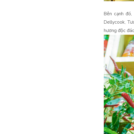
Bên cạnh đó,
Dellycook, T
hương độc đáo,