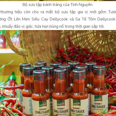
Bộ sưu tập bánh tráng của Tinh Nguyên
 thương hiệu còn cho ra mắt bộ sưu tập gia vị mới gồm Tươn
ương Ớt Lên Men Siêu Cay Dellycook và Sa Tế Tôm Dellycook 
 khuấy đảo vị giác, hứa hẹn bùng nổ trong thời gian sắp tới.