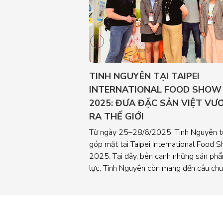
TINH NGUYÊN TẠI TAIPEI
INTERNATIONAL FOOD SHOW
2025: ĐƯA ĐẶC SẢN VIỆT VƯ
RA THẾ GIỚI
Từ ngày 25–28/6/2025, Tinh Nguyên t
góp mặt tại Taipei International Food 
2025. Tại đây, bên cạnh những sản ph
lực, Tinh Nguyên còn mang đến câu ch
về văn hóa và đặc sản Việt theo cách g
gũi, thân thiện giới thiệu với bạn bè quốc