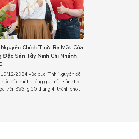
 Nguyên Chính Thức Ra Mắt Cửa
Tinh Nguyên Tạo
 Đặc Sản Tây Ninh Chi Nhánh
Vietnam Foodex
3
Lần thứ ba trở lại V
bên cạnh sứ mệnh lan
19/12/2024 vừa qua, Tinh Nguyên đã
chuẩn gốc Tây Ninh, T
 thức đặc một không gian đặc sản nhỏ
thiệu đến triển lãm c
tọa trên đường 30 tháng 4, thành phố
hoàn toàn mới nhằm c
inh.
nước cũng như thị tr